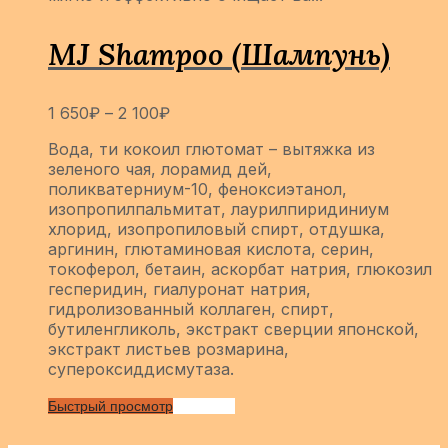
MJ Shampoo (Шампунь)
1 650
₽
–
2 100
₽
Вода, ти кокоил глютомат – вытяжка из
зеленого чая, лорамид дей,
поликватерниум-10, феноксиэтанол,
изопропилпальмитат, лаурилпиридиниум
хлорид, изопропиловый спирт, отдушка,
аргинин, глютаминовая кислота, серин,
токоферол, бетаин, аскорбат натрия, глюкозил
гесперидин, гиалуронат натрия,
гидролизованный коллаген, спирт,
бутиленгликоль, экстракт сверции японской,
экстракт листьев розмарина,
супероксиддисмутаза.
Быстрый просмотр
Сравнить