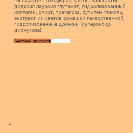
гесперидин, токоферол, фитостерил/октил
додесил лауроил глутамат, гидролизованный
коллаген, спирт, трегалоза, бутилен гликоль,
экстракт из цветов ромашки лекарственной,
гидролизованные дрожжи (супероксид-
дисмутаза)
Быстрый просмотр
Сравнить