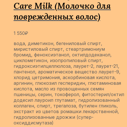
Care Milk (Молочко для
поврежденных волос)
1 550
₽
вода, диметикон, бегениловый спирт,
миристиловый спирт, стеартримониум
бромид, феноксиэтанол, октилдодеканол,
циклометикон, изопропиловый спирт,
гидроксиэтилцеллюлоза, лаурет-2, лаурет-21,
пантенол, ароматическое вещество лаурет-9,
хлорид цетримония, аскорбиновая кислота,
аргинин, глюкозил гесперидин, глютаминовая
кислота, масло из провощенных семян
пшеницы, серин, токоферол, фитостерил/октил
додесил лауроил глутамат, гидролизованный
коллаген, спирт, трегалоза, бутилен гликоль,
экстракт из цветов ромашки лекарственной,
гидролизованные дрожжи (супер­
оксиддисмутаза)