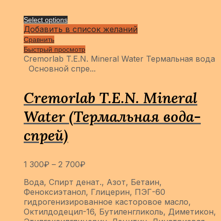
Select options
Добавить в список желаний
Сравнить
Быстрый просмотр
Cremorlab T.E.N. Mineral Water Термальная вода
Основной спре...
Cremorlab T.E.N. Mineral
Water (Термальная вода-
спрей)
1 300
₽
–
2 700
₽
Вода, Спирт денат., Азот, Бетаин,
Феноксиэтанол, Глицерин, ПЭГ-60
гидрогенизированное касторовое масло,
Октилдодецил-16, Бутиленгликоль, Диметикон,