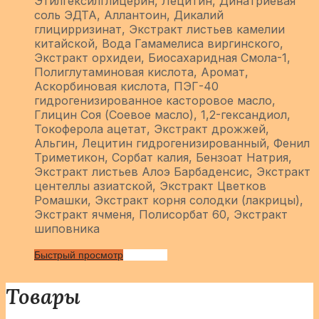
Этилгексилглицерин, Лецитин, Динатриевая
соль ЭДТА, Аллантоин, Дикалий
глицирризинат, Экстракт листьев камелии
китайской, Вода Гамамелиса виргинского,
Экстракт орхидеи, Биосахаридная Смола-1,
Полиглутаминовая кислота, Аромат,
Аскорбиновая кислота, ПЭГ-40
гидрогенизированное касторовое масло,
Глицин Соя (Соевое масло), 1,2-гександиол,
Токоферола ацетат, Экстракт дрожжей,
Альгин, Лецитин гидрогенизированный, Фенил
Триметикон, Сорбат калия, Бензоат Натрия,
Экстракт листьев Алоэ Барбаденсис, Экстракт
центеллы азиатской, Экстракт Цветков
Ромашки, Экстракт корня солодки (лакрицы),
Экстракт ячменя, Полисорбат 60, Экстракт
шиповника
Быстрый просмотр
Сравнить
Товары