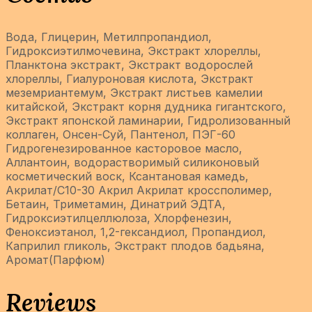
Вода, Глицерин, Метилпропандиол,
Гидроксиэтилмочевина, Экстракт хлореллы,
Планктона экстракт, Экстракт водорослей
хлореллы, Гиалуроновая кислота, Экстракт
меземриантемум, Экстракт листьев камелии
китайской, Экстракт корня дудника гигантского,
Экстракт японской ламинарии, Гидролизованный
коллаген, Онсен-Суй, Пантенол, ПЭГ-60
Гидрогенезированное касторовое масло,
Аллантоин, водорастворимый силиконовый
косметический воск, Ксантановая камедь,
Акрилат/C10-30 Акрил Акрилат кроссполимер,
Бетаин, Триметамин, Динатрий ЭДТА,
Гидроксиэтилцеллюлоза, Хлорфенезин,
Феноксиэтанол, 1,2-гександиол, Пропандиол,
Каприлил гликоль, Экстракт плодов бадьяна,
Аромат(Парфюм)
Reviews