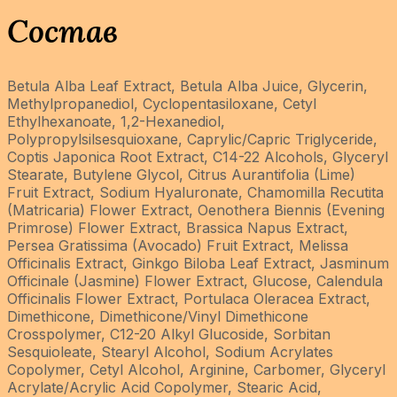
Состав
Betula Alba Leaf Extract, Betula Alba Juice, Glycerin,
Methylpropanediol, Cyclopentasiloxane, Cetyl
Ethylhexanoate, 1,2-Hexanediol,
Polypropylsilsesquioxane, Caprylic/Capric Triglyceride,
Coptis Japonica Root Extract, C14-22 Alcohols, Glyceryl
Stearate, Butylene Glycol, Citrus Aurantifolia (Lime)
Fruit Extract, Sodium Hyaluronate, Chamomilla Recutita
(Matricaria) Flower Extract, Oenothera Biennis (Evening
Primrose) Flower Extract, Brassica Napus Extract,
Persea Gratissima (Avocado) Fruit Extract, Melissa
Officinalis Extract, Ginkgo Biloba Leaf Extract, Jasminum
Officinale (Jasmine) Flower Extract, Glucose, Calendula
Officinalis Flower Extract, Portulaca Oleracea Extract,
Dimethicone, Dimethicone/Vinyl Dimethicone
Crosspolymer, C12-20 Alkyl Glucoside, Sorbitan
Sesquioleate, Stearyl Alcohol, Sodium Acrylates
Copolymer, Cetyl Alcohol, Arginine, Carbomer, Glyceryl
Acrylate/Acrylic Acid Copolymer, Stearic Acid,