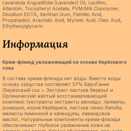
Lavandula Angustifolia (Lavender) Oil, Lecithin,
Allantoin, Tocopheryl Acetate, PVM/MA Copolymer,
Disodium EDTA, Xanthan Gum, Palmitic Acid,
Propanediol, Arachidic Acid, Myristic Acid, Oleic Acid,
Ethylhexylglycerin
Информация
Крем-флюид увлажняющий на основе берёзового
сока
В составе крема-флюида нет воды. Вместо воды
основу средства составляет 57% БёрчГаник
(Берёзовый сок + Экстракт листьев берёзы) и
Органический жёлтый восстанавливающий
комплекс (экстракты экстракты авокадо, примулы,
ромашки, корня барбариса, листьев гинко билоба,
мелиссы лимонной и календулы, лавандовое
масло). Натуральные компоненты крема-флюида
обеспечивают глубокое увлажнение кожи на
длительное время. Клетки обновляются, повышая