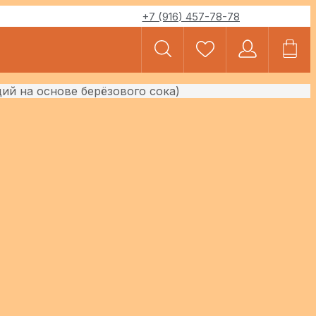
+7 (916) 457-78-78
щий на основе берёзового сока)