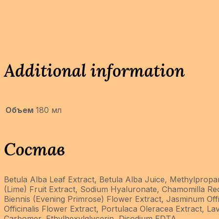
Additional information
Объем
180 мл
Состав
Betula Alba Leaf Extract, Betula Alba Juice, Methylpropan
(Lime) Fruit Extract, Sodium Hyaluronate, Chamomilla Rec
Biennis (Evening Primrose) Flower Extract, Jasminum Offic
Officinalis Flower Extract, Portulaca Oleracea Extract, L
Carbomer, Ethylhexylglycerin, Disodium EDTA