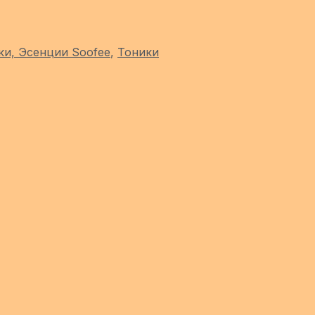
ки, Эсенции Soofee
,
Тоники