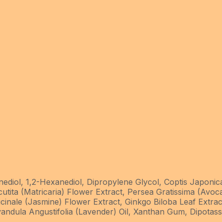
ediol, 1,2-Hexanediol, Dipropylene Glycol, Coptis Japonica 
utita (Matricaria) Flower Extract, Persea Gratissima (Avoc
inale (Jasmine) Flower Extract, Ginkgo Biloba Leaf Extract,
avandula Angustifolia (Lavender) Oil, Xanthan Gum, Dipotass