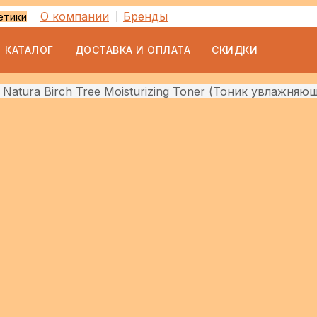
О компании
Бренды
етики
КАТАЛОГ
ДОСТАВКА И ОПЛАТА
СКИДКИ
Natura Birch Tree Moisturizing Toner (Тоник увлажняю